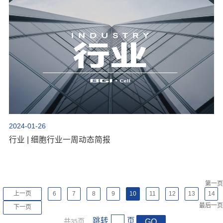
2024-01-26
行业 | 细胞行业一周动态简报
第一页
上一页
6
7
8
9
10
11
12
13
14
最后一页
下一页
跳转
页
共
页
GO
35