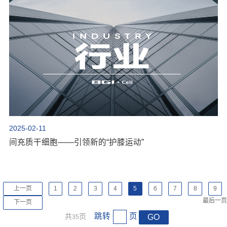
2025-02-11
间充质干细胞——引领新的“护膝运动”
上一页
1
2
3
4
5
6
7
8
9
最后一页
下一页
跳转
页
共
页
GO
35