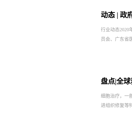
动态 |
行业动态20
员会、广东省医
盘点|全
细胞治疗，一
进组织修复等