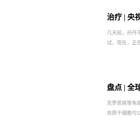
治疗 | 
几天前，孙丹
试，现在，正
盘点 |
克罗恩病等免
充质干细胞可